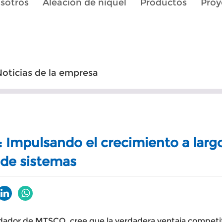
sotros
Aleación de níquel
Productos
Proy
oticias de la empresa
 Impulsando el crecimiento a larg
 de sistemas
ndador de MTSCO, cree que la verdadera ventaja compet