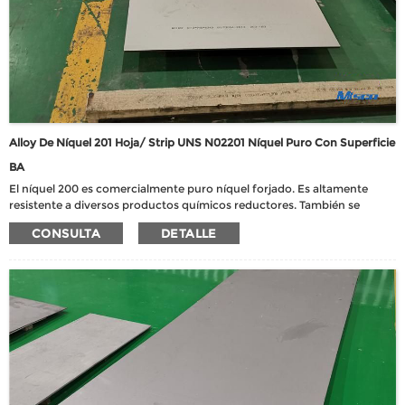
Alloy De Níquel 201 Hoja/ Strip UNS N02201 Níquel Puro Con Superficie
BA
El níquel 200 es comercialmente puro níquel forjado. Es altamente
resistente a diversos productos químicos reductores. También se
puede utilizar en condiciones oxidantes que causan la formación de
CONSULTA
DETALLE
una película de óxido pasivo, por ejemplo, su resistencia no expulsada
al álcalis cáustico. Nickel 200 se limita al servicio a temperaturas
inferiores a 315 ℃, porque a temperaturas más altas sufre de
grafitización, lo que resulta en propiedades severamente
comprometidas.