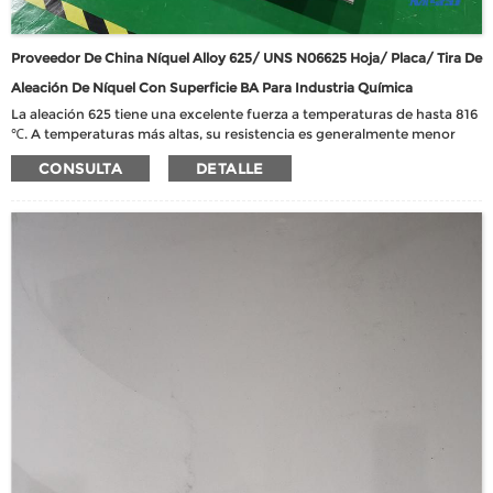
Proveedor De China Níquel Alloy 625/ UNS N06625 Hoja/ Placa/ Tira De
Aleación De Níquel Con Superficie BA Para Industria Química
La aleación 625 tiene una excelente fuerza a temperaturas de hasta 816
℃. A temperaturas más altas, su resistencia es generalmente menor
que la de otras aleaciones de solución sólida. La aleación 625 tiene una
CONSULTA
DETALLE
buena resistencia a la oxidación a temperaturas de hasta 980 ℃ y
muestra una buena resistencia a la corrosión acuosa, pero es
relativamente moderada en comparación con otras aleaciones
resistentes a la corrosión más capaces.