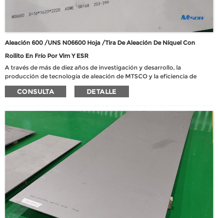
Aleación 600 /UNS N06600 Hoja /tira De Aleación De Níquel Con
Rollito En Frío Por Vim Y ESR
A través de más de diez años de investigación y desarrollo, la
producción de tecnología de aleación de MTSCO y la eficiencia de
varios materiales se han mejorado enormemente. La empresa ha
CONSULTA
DETALLE
aprobado la certificación del Sistema Nacional de Gestión de Calidad
de Armas y Equipos, obtuvo más de 24 patentes autorizadas, participó
en la revisión de 9 estándares nacionales y 3 estándares de la industria.