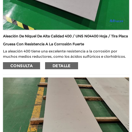
Aleación De Níquel De Alta Calidad 400 / UNS N04400 Hoja / Tira Placa
Gruesa Con Resistencia A La Corrosión Fuerte
La aleación 400 tiene una excelente resistencia a la corrosión por
muchos medios reductores, como los ácidos sulfúricos e clorhídricos.
Generalmente es más resistente a la corrosión mediante medios
CONSULTA
DETALLE
oxidantes que las aleaciones de cobre más altas. La aleación 400 resiste
las picaduras y la corrosión del estrés en la mayoría de las aguas frescas
e industriales. Tiene una buena resistencia en el agua de mar que fluye,
pero en condiciones estancadas, se induce la corrosión de picaduras y
grietas.