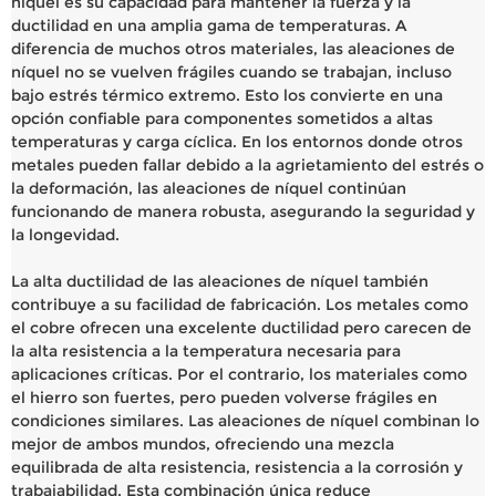
níquel es su capacidad para mantener la fuerza y ​​la
ductilidad en una amplia gama de temperaturas. A
diferencia de muchos otros materiales, las aleaciones de
níquel no se vuelven frágiles cuando se trabajan, incluso
bajo estrés térmico extremo. Esto los convierte en una
opción confiable para componentes sometidos a altas
temperaturas y carga cíclica. En los entornos donde otros
metales pueden fallar debido a la agrietamiento del estrés o
la deformación, las aleaciones de níquel continúan
funcionando de manera robusta, asegurando la seguridad y
la longevidad.
La alta ductilidad de las aleaciones de níquel también
contribuye a su facilidad de fabricación. Los metales como
el cobre ofrecen una excelente ductilidad pero carecen de
la alta resistencia a la temperatura necesaria para
aplicaciones críticas. Por el contrario, los materiales como
el hierro son fuertes, pero pueden volverse frágiles en
condiciones similares. Las aleaciones de níquel combinan lo
mejor de ambos mundos, ofreciendo una mezcla
equilibrada de alta resistencia, resistencia a la corrosión y
trabajabilidad. Esta combinación única reduce