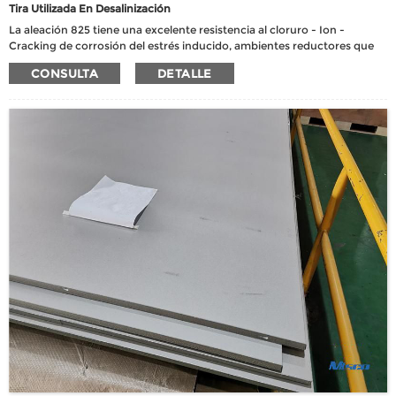
Tira Utilizada En Desalinización
La aleación 825 tiene una excelente resistencia al cloruro - Ion -
Cracking de corrosión del estrés inducido, ambientes reductores que
contienen ácidos fosfóricos y sulfúricos, ambientes oxidantes que
CONSULTA
DETALLE
contienen ácido nítrico y nitratos, y picaduras, corrosión de grietas y
corrosión intergranular. Tiene buenas propiedades mecánicas a
temperaturas criogénicas a temperaturas moderadamente altas de
hasta 538 ℃