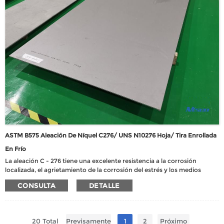
ASTM B575 Aleación De Níquel C276/ UNS N10276 Hoja/ Tira Enrollada
En Frío
La aleación C - 276 tiene una excelente resistencia a la corrosión
localizada, el agrietamiento de la corrosión del estrés y los medios
oxidantes y reductores, lo que lo hace adecuado para una amplia
CONSULTA
DETALLE
variedad de entornos de procesos químicos, incluidos cloruros férricos
y cúpricos, medios contaminados (orgánicos e inorgánicos), ácidos
fórmicos y acéticos, agua de mar y brinas.
20 Total
Previsamente
1
2
Próximo