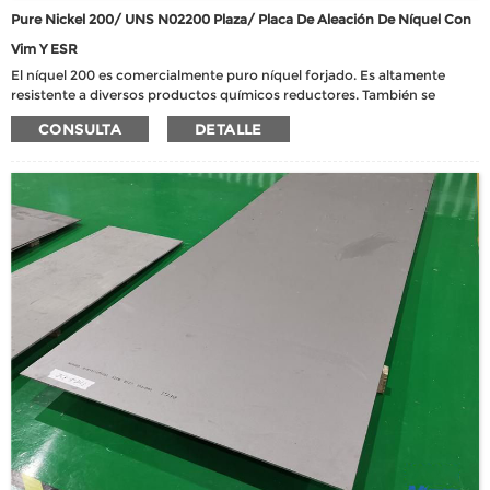
Pure Nickel 200/ UNS N02200 Plaza/ Placa De Aleación De Níquel Con
Vim Y ESR
El níquel 200 es comercialmente puro níquel forjado. Es altamente
resistente a diversos productos químicos reductores. También se
puede utilizar en condiciones oxidantes que causan la formación de
CONSULTA
DETALLE
una película de óxido pasivo, por ejemplo, su resistencia no expulsada
al álcalis cáustico. Nickel 200 se limita al servicio a temperaturas
inferiores a 315 ℃, porque a temperaturas más altas sufre de
grafitización, lo que resulta en propiedades severamente
comprometidas.