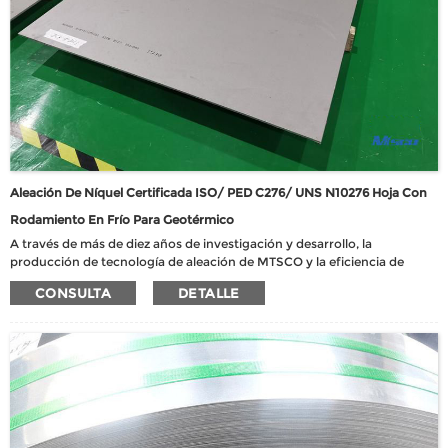
Aleación De Níquel Certificada ISO/ PED C276/ UNS N10276 Hoja Con
Rodamiento En Frío Para Geotérmico
A través de más de diez años de investigación y desarrollo, la
producción de tecnología de aleación de MTSCO y la eficiencia de
varios materiales se han mejorado enormemente. La empresa ha
CONSULTA
DETALLE
aprobado la certificación del Sistema Nacional de Gestión de Calidad
de Armas y Equipos, obtuvo más de 24 patentes autorizadas, participó
en la revisión de 9 estándares nacionales y 3 estándares de la industria.