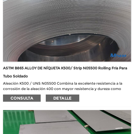
ASTM B865 ALLOY DE NÍQUETA K500/ Strip N05500 Rolling Fría Para
Tubo Soldado
Aleación K500 / UNS N05500 Combina la excelente resistencia a la
corrosión de la aleación 400 con mayor resistencia y dureza como
resultado de agregar aluminio y titanio y un tratamiento térmico
CONSULTA
DETALLE
adecuado para causar endurecimiento por precipitación. Es no
magnético a temperaturas tan bajas como - 101 ℃. Aleación K500 /
UNS N05500 tiene una excelente estabilidad dimensional que es muy
útil en dispositivos de alta precisión.