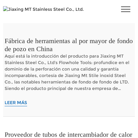
Fábrica de herramientas al por mayor de fondo
de pozo en China
Aquí está la introducción del producto para Jiaxing MT
Stainless Steel Co., Ltd's Flowhole Tools: profundice en el
dominio de la perforación con una calidad y garantía
incomparables, cortesía de Jiaxing Mt Stile inoxid Steel
Co., las notables herramientas de fondo de fondo de LTD.
Siendo el producto principal de nuestra empresa de
renombre mundial, estas herramientas representan
nuestro compromiso con la innovación, la exploración y la
LEER MÁS
productividad en la industria del petróleo y el gas. La
brillantez de nuestras herramientas en el fondo de fondo
se encuentra ...
Proveedor de tubos de intercambiador de calor