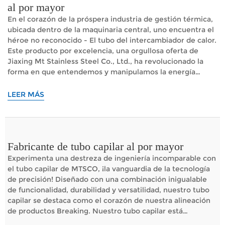
al por mayor
En el corazón de la próspera industria de gestión térmica,
ubicada dentro de la maquinaria central, uno encuentra el
héroe no reconocido - El tubo del intercambiador de calor.
Este producto por excelencia, una orgullosa oferta de
Jiaxing Mt Stainless Steel Co., Ltd., ha revolucionado la
forma en que entendemos y manipulamos la energía
térmica. El tubo del intercambiador de calor encuentra su
paso en una amplia gama de industrias, como el
LEER MÁS
procesamiento químico, la generación de energía y más.
Su principal diversión ...
Fabricante de tubo capilar al por mayor
Experimenta una destreza de ingeniería incomparable con
el tubo capilar de MTSCO, ¡la vanguardia de la tecnología
de precisión! Diseñado con una combinación inigualable
de funcionalidad, durabilidad y versatilidad, nuestro tubo
capilar se destaca como el corazón de nuestra alineación
de productos Breaking. Nuestro tubo capilar está
elaborado por expertos utilizando las materias primas de