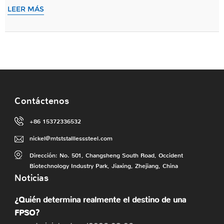
mejor grado, que se ajustan a los más altos estándares de
LEER MÁS
la industria. Están diseñados meticulosamente ...
Contáctenos
+86 15372336532
nickel@mtststalllesssteel.com
Dirección: No. 501, Changsheng South Road, Occident
Biotechnology Industry Park, Jiaxing, Zhejiang, China
Noticias
¿Quién determina realmente el destino de una
FPSO?