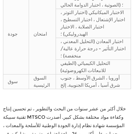
الصوتية ، اختبار الدوامة الحالي) ؛
الاختبار الميكانيكي (اختبار التوتر ،
اختبار الإشتعال ، اختبار التسطيح ،
اختبار الصلابة ، الاختبار
الهيدروليكي) ؛
امتحان
جودة
اختبار المعادن (التحليل المعدني ،
اختبار التأثير - درجة حرارة عالية/
منخفضة) ؛
التحليل الكيميائي (الطيفي
للانبعاثات الكهروضوئية)
أوروبا ، الشرق الأوسط ، جنوب
السوق
سوق
شرق آسيا ، أمريكا الجنوبية. إلخ
الرئيسية
خلال أكثر من عشر سنوات من البحث والتطوير ، تم تحسين إنتاج
تقنية سبيكة MTSCO وكفاءة مواد مختلفة بشكل كبير. أصدرت
المؤسسة شهادة نظام إدارة الجودة الوطنية للأسلحة والمعدات ،
وحصلت على أكثر من 24 براءة اختراع معتمدة ، وشاركت في