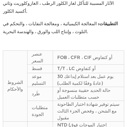
الآثار المسببة للتآكل لغاز الكلور الرطب ، الغازوكلوريت وثاني
أكسيد الكلور.
التطبيقات
:
المعالجة الكيميائية ، ومعالجة النفايات ، والتحكم في
التلوث ، وإنتاج اللب والورق ، والهندسة البحرية.
عنصر
FOB ، CFR ، CIF أو كتفاوض
السعر
T/T ، LC أو كتفاوض
قسط
30 يوم عمل بعد استلام إيداعك
موعد
الشروط
(عادةً وفقًا لكمية الطلب)
التسليم
والأحكام
حالة الحديد حقيبة منسوجة أو
طَرد
حسب متطلبات العميل
سيتم توفير شهادة اختبار الطاحونة
متطلبات
مع الشحن ، وفحص الجزء الثالث
الجودة
مقبول
NTD (اختبار الموجات فوق