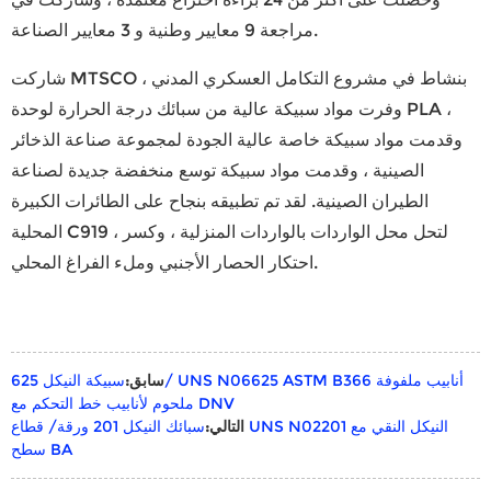
مراجعة 9 معايير وطنية و 3 معايير الصناعة.
شاركت MTSCO بنشاط في مشروع التكامل العسكري المدني ،
وفرت مواد سبيكة عالية من سبائك درجة الحرارة لوحدة PLA ،
وقدمت مواد سبيكة خاصة عالية الجودة لمجموعة صناعة الذخائر
الصينية ، وقدمت مواد سبيكة توسع منخفضة جديدة لصناعة
الطيران الصينية. لقد تم تطبيقه بنجاح على الطائرات الكبيرة
المحلية C919 ، لتحل محل الواردات بالواردات المنزلية ، وكسر
احتكار الحصار الأجنبي وملء الفراغ المحلي.
سابق:
سبيكة النيكل 625/ UNS N06625 ASTM B366 أنابيب ملفوفة
ملحوم لأنابيب خط التحكم مع DNV
التالي:
سبائك النيكل 201 ورقة/ قطاع UNS N02201 النيكل النقي مع
سطح BA