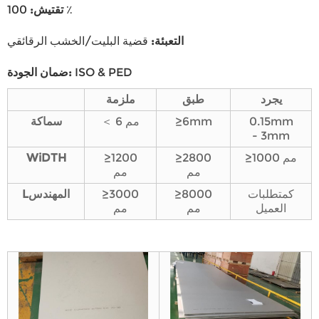
100 ٪
تقتيش
:
التعبئة
:
قضية البليت/الخشب الرقائقي
ISO & PED
:
ضمان الجودة
يجرد
طبق
ملزمة
0.15mm
≥6mm
＜ 6 مم
سماكة
- 3mm
≥1000 مم
≥2800
≥1200
DTH
Wi
مم
مم
كمتطلبات
≥8000
≥3000
المهندس
L
العميل
مم
مم