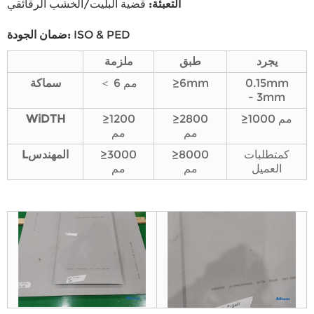
التعبئة
:
قضية البليت/الخشب الرقائقي
ISO & PED
:
ضمان الجودة
يجرد
طبق
ملزمة
0.15mm
≥6mm
＜ 6 مم
سماكة
- 3mm
≥1000 مم
≥2800
≥1200
DTH
Wi
مم
مم
كمتطلبات
≥8000
≥3000
المهندس
L
العميل
مم
مم