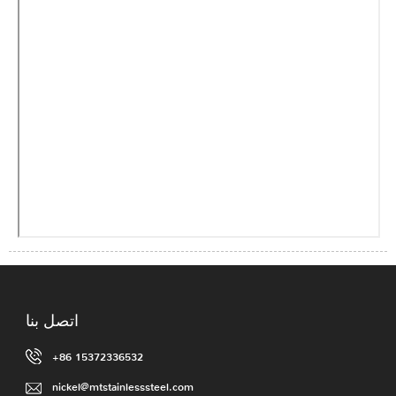
اتصل بنا
+86 15372336532
nickel@mtstainlesssteel.com