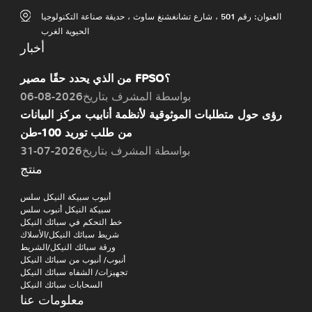
العنوان: رقم 501 ، شارع تشانغشنغ ساوث ، حديقة صناعة التكنولوجيا
الحيوية الغرب
أخبار
من الذي يحدد حقًا مصير FPSO؟
بواسطة المشرف بتاريخ2026-08-06
رؤى حول متطلبات الموثوقية لأنظمة أنابيب مركز البيانات
من طلب توريد 100-طن
بواسطة المشرف بتاريخ2026-07-31
منتج
أنبوب سبيكة النيكل سلس
سبيكة النيكل أنبوب سلس
خط التحكم في سبائك النيكل
شريط سبائك النيكل/الأسلاك
ورقة سبائك النيكل/الشريط
أنبوب/ أنبوب من سبائك النيكل
تجهيزات/ الشفاه سبائك النيكل
السحابات سبائك النيكل
معلومات عنا