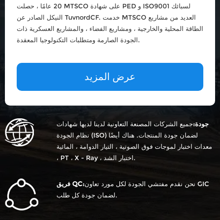
20 عامًا ، حصلت MTSCO على شهادة PED و ISO9001 لسبائك
النيكل الصادر عن TuvnordCF. خدمت MTSCO العديد من مشاريع
الطاقة المحلية والخارجية ، ومشاريع الفضاء ، والمشاريع العسكرية ذات
الجودة الصارمة ومتطلبات التكنولوجيا المعقدة.
عرض المزيد
جودة:
جميع الشركات المصنعة التعاونية لدينا لديها شهادات
نظام الجودة (ISO) لضمان جودة المنتجات. هناك أيضًا
معدات اختبار لموجات فوق الصوتية ، التيار الدوامة ، المائية
، PT ، X - Ray ، اختبار الشد.
نحن نقدم مفتشي الجودة لكل مورد تعاون GIC
فريق QC:
لضمان جودة كل طلب.