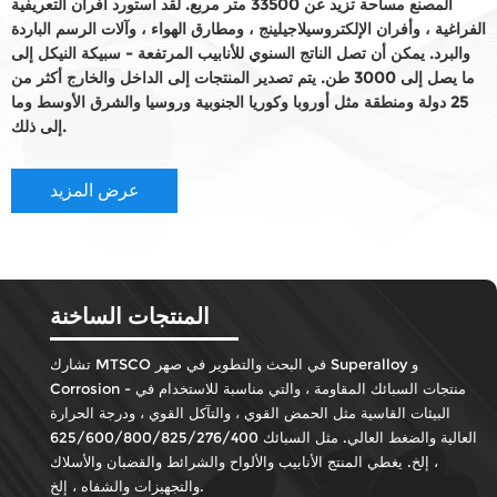
المصنع مساحة تزيد عن 33500 متر مربع. لقد استورد أفران التعريفية
الفراغية ، وأفران الإلكتروسيلاجيلينج ، ومطارق الهواء ، وآلات الرسم الباردة
والبرد. يمكن أن تصل الناتج السنوي للأنابيب المرتفعة - سبيكة النيكل إلى
ما يصل إلى 3000 طن. يتم تصدير المنتجات إلى الداخل والخارج أكثر من
25 دولة ومنطقة مثل أوروبا وكوريا الجنوبية وروسيا والشرق الأوسط وما
إلى ذلك.
عرض المزيد
المنتجات الساخنة
تشارك MTSCO في البحث والتطوير في صهر Superalloy و
Corrosion - منتجات السبائك المقاومة ، والتي مناسبة للاستخدام في
البيئات القاسية مثل الحمض القوي ، والتآكل القوي ، ودرجة الحرارة
العالية والضغط العالي. مثل السبائك 625/600/800/825/276/400
، إلخ. يغطي المنتج الأنابيب والألواح والشرائط والقضبان والأسلاك
والتجهيزات والشفاه ، إلخ.