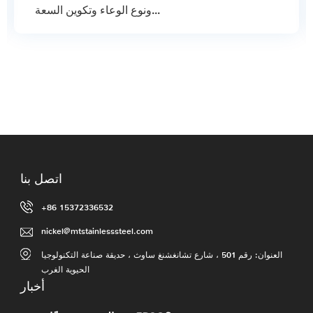
ونوع الوعاء وتكوين السعة...
اتصل بنا
+86 15372336532
nickel@mtstainlesssteel.com
العنوان: رقم 501 ، شارع تشانغشنغ ساوث ، حديقة صناعة التكنولوجيا
الحيوية الغرب
أخبار