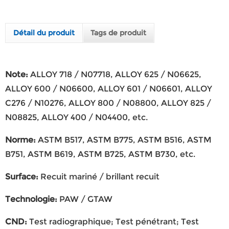
Détail du produit
Tags de produit
Note
:
ALLOY 718 / N07718, ALLOY 625 / N06625,
ALLOY 600 / N06600, ALLOY 601 / N06601, ALLOY
C276 / N10276, ALLOY 800 / N08800, ALLOY 825 /
N08825, ALLOY 400 / N04400, etc.
Norme
:
ASTM B517, ASTM B775, ASTM B516, ASTM
B751, ASTM B619, ASTM B725, ASTM B730, etc.
Surface
:
Recuit mariné / brillant recuit
Technologie
:
PAW / GTAW
CND
:
Test radiographique; Test pénétrant; Test