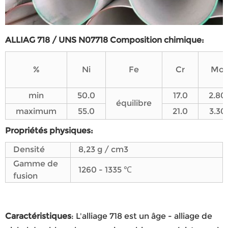
ALLIAG 718 / UNS N07718 Composition chimique:
%
Ni
Fe
Cr
Mo
min
50.0
17.0
2.80
équilibre
maximum
55.0
21.0
3.30
Propriétés physiques
:
Densité
8,23 g / cm3
Gamme de
1260 - 1335 ℃
fusion
Caractéristiques
: L'alliage 718 est un âge - alliage de