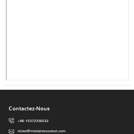
Contactez-Nous
+86 15372336532
nickel@mtstainlesssteel.com