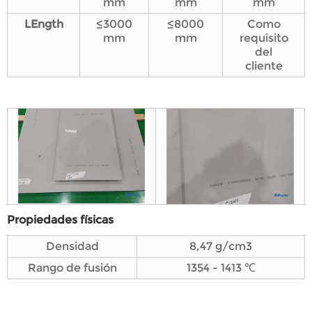
mm
mm
mm
L
Ength
≤3000
≤8000
Como
mm
mm
requisito
del
cliente
Propiedades físicas
Densidad
8,47 g/cm3
Rango de fusión
1354 - 1413 ℃