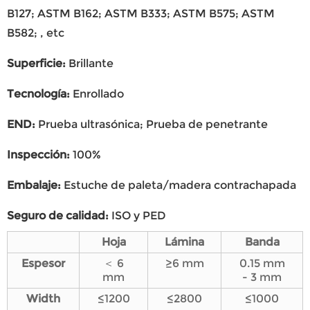
B127; ASTM B162; ASTM B333; ASTM B575; ASTM
B582; , etc
Superficie
:
Brillante
Tecnología
:
Enrollado
END
:
Prueba ultrasónica; Prueba de penetrante
Inspección
:
100%
Embalaje
:
Estuche de paleta/madera contrachapada
Seguro de calidad
:
ISO y PED
Hoja
Lámina
Banda
Espesor
＜ 6
≥6 mm
0.15 mm
mm
- 3 mm
Wi
dth
≤1200
≤2800
≤1000