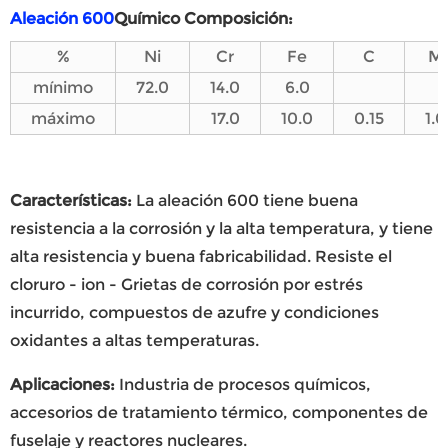
Aleación 600
Químico
C
omposición:
%
Ni
Cr
Fe
C
M
mínimo
72.0
14.0
6.0
máximo
17.0
10.0
0.15
1.
Características:
La aleación 600 tiene buena
resistencia a la corrosión y la alta temperatura, y tiene
alta resistencia y buena fabricabilidad. Resiste el
cloruro - ion - Grietas de corrosión por estrés
incurrido, compuestos de azufre y condiciones
oxidantes a altas temperaturas.
Aplicaciones:
Industria de procesos químicos,
accesorios de tratamiento térmico, componentes de
fuselaje y reactores nucleares.