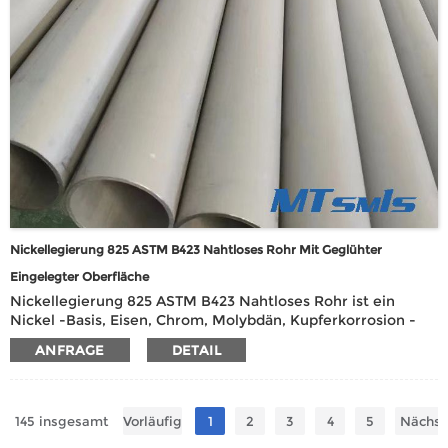
Nickellegierung 825 ASTM B423 Nahtloses Rohr Mit Geglühter
Eingelegter Oberfläche
Nickellegierung 825 ASTM B423 Nahtloses Rohr ist ein
Nickel -Basis, Eisen, Chrom, Molybdän, Kupferkorrosion -
Resistent Legesrohr mit ausgezeichneter Säure- und Alkali
ANFRAGE
DETAIL
-Korrosionsresistenz, insbesondere zum Umgang mit
starken Korrosivmedien wie Schwefelsäure, Phosphorsäure,
Nitricsäure und Hydrofluoricsäure.
145 insgesamt
Vorläufig
1
2
3
4
5
Nächst