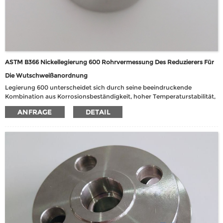
ASTM B366 Nickellegierung 600 Rohrvermessung Des Reduzierers Für
Die Wutschweißanordnung
Legierung 600 unterscheidet sich durch seine beeindruckende
Kombination aus Korrosionsbeständigkeit, hoher Temperaturstabilität,
Festigkeit und hervorragender Fabrikbarkeit. Diese Legierung zeigt
ANFRAGE
DETAIL
einen robusten Widerstand gegen Korrosion und erhöhte
Temperaturen, was ihn zu einer idealen Wahl für anspruchsvolle
Anwendungen macht.