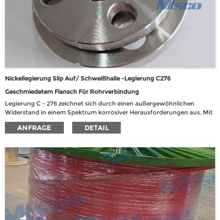
Nickellegierung Slip Auf/ Schweißhalle -Legierung C276
Geschmiedetem Flansch Für Rohrverbindung
Legierung C - 276 zeichnet sich durch einen außergewöhnlichen
Widerstand in einem Spektrum korrosiver Herausforderungen aus. Mit
einer bemerkenswerten Fähigkeit, lokalisierten Korrosion,
ANFRAGE
DETAIL
Stresskorrosionsrissen sowie oxidierenden und reduzierenden Medien
zu widerstehen, eignet sich diese Legierung gut für verschiedene
chemische Prozessumgebungen.