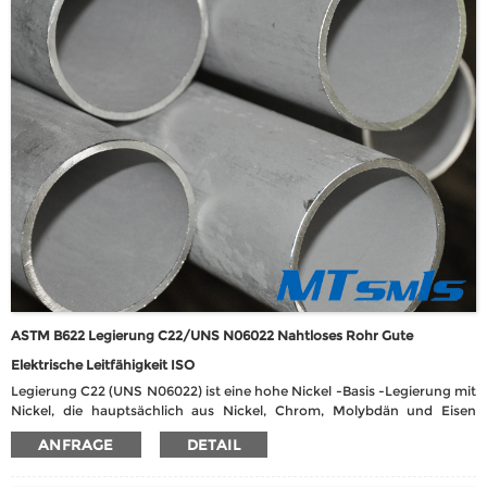
Lebensmittel und chemische Prozesse eignet. Das Material hat eine
gute Duktilität, Schweißbarkeit und Wärmefestigkeit und ist für die
Verwendung bei niedrigen bis mittleren Temperaturen geeignet.
ASTM B622 Legierung C22/UNS N06022 Nahtloses Rohr Gute
Elektrische Leitfähigkeit ISO
Legierung C22 (UNS N06022) ist eine hohe Nickel -Basis -Legierung mit
Nickel, die hauptsächlich aus Nickel, Chrom, Molybdän und Eisen
besteht, das dem ASTM B622 Nahtlosen Rohrstandard entspricht. Sein
ANFRAGE
DETAIL
herausragendes Merkmal ist die hervorragende
Korrosionsbeständigkeit, insbesondere bei der Oxidation und