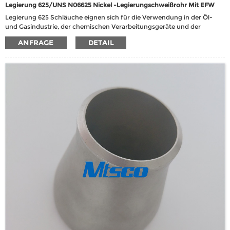
Legierung 625/UNS N06625 Nickel -Legierungschweißrohr Mit EFW
Legierung 625 Schläuche eignen sich für die Verwendung in der Öl-
und Gasindustrie, der chemischen Verarbeitungsgeräte und der
Meeresanwendungen, insbesondere für solche, die hohe Temperatur,
ANFRAGE
DETAIL
Korrosionsbeständigkeit und hohe Festigkeit benötigen.