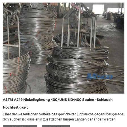
chemische Prozessumgebungen. Seine Vielseitigkeit umfasst die
Exposition gegenüber Eisen- und kuprischen Chloriden, heiß
kontaminierten Medien (sowohl organische als auch anorganische)
sowie formische und Essigsäuren. Bemerkenswerterweise zeigt
Legierung C - 276 eine robuste Leistung unter harten Bedingungen wie
Meerwasser und Salzlösungen.
ASTM A249 Nickellegierung 400/UNS N04400 Spulen -Schlauch
Hochfestigkeit
Einer der wesentlichen Vorteile des gewickelten Schlauchs gegenüber gerade
Schläuchen ist, dass er in zusätzlichen langen Längen behandelt werden
kann. Diese zusätzliche Länge kann theoretisch auf unbestimmte Zeit erweitert