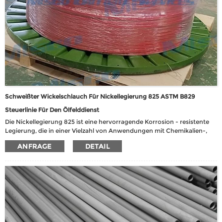
Schweißter Wickelschlauch Für Nickellegierung 825 ASTM B829
Steuerlinie Für Den Ölfelddienst
Die Nickellegierung 825 ist eine hervorragende Korrosion - resistente
Legierung, die in einer Vielzahl von Anwendungen mit Chemikalien-,
Öl- und Gas-, Pharma- und Lebensmittelverarbeitungsanwendungen
ANFRAGE
DETAIL
verwendet wird. Es hat eine hervorragende Resistenz gegen Chlorid -
induzierte Stresskorrosionsrisse, reduzierende Umgebungen, die
Phosphor- und Schwefelsäuren enthält, sowie oxidierende
Umgebungen, die Striktions- und Nitratsalze enthalten.