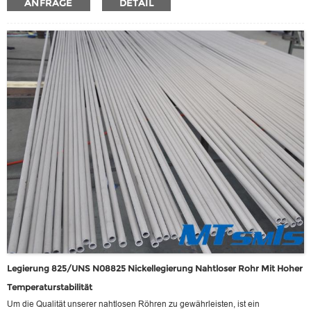
ANFRAGE
DETAIL
werden, soweit die Schweißbedingungen dies zulässt, und so die Anforderung
für zusätzliche - lange nahtlose Verbindungen für bestimmte technische
Anforderungen erfüllt.
Legierung 825/UNS N08825 Nickellegierung Nahtloser Rohr Mit Hoher
Temperaturstabilität
Um die Qualität unserer nahtlosen Röhren zu gewährleisten, ist ein