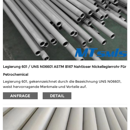
Legierung 601 / UNS N06601 ASTM B167 Nahtloser Nickellegierrohr Für
Petrochemical
Legierung 601, gekennzeichnet durch die Bezeichnung UNS N06601,
weist hervorragende Merkmale und Vorteile auf.
Bemerkenswerterweise zeigt es lobenswerte Resistenz sowohl gegen
ANFRAGE
DETAIL
Wärme als auch Korrosion, insbesondere bei erhöhten Temperaturen
von bis zu 1200 ° C. Diese Legierung verfügt auch über hohe Festigkeit,
hervorragende Fabrikbarkeit und eine starke Widerstand gegen
wässrige Korrosion.