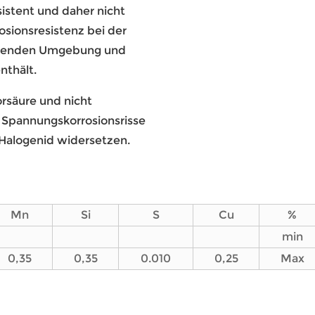
sistent und daher nicht
rosionsresistenz bei der
erenden Umgebung und
nthält.
orsäure und nicht
e Spannungskorrosionsrisse
 Halogenid widersetzen.
Mn
Si
S
Cu
%
min
0,35
0,35
0.010
0,25
Max