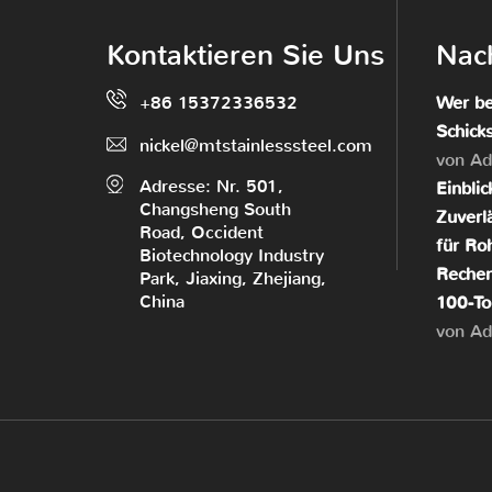
Kontaktieren Sie Uns
Nach
+86 15372336532
Wer be
Schick
nickel@mtstainlesssteel.com
von A
Adresse: Nr. 501,
Einblic
Changsheng South
Zuverl
Road, Occident
für Ro
Biotechnology Industry
Rechen
Park, Jiaxing, Zhejiang,
China
100-To
von A