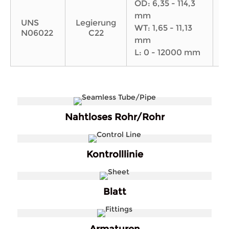
OD: 6,35 - 114,3
OD
mm
m
UNS
Legierung
WT: 1,65 - 11,13
N06022
C22
W
mm
L
L: 0 - 12000 mm
Nahtloses Rohr/Rohr
Kontrolllinie
Blatt