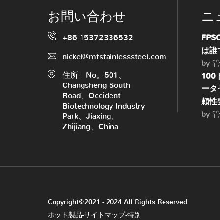
お問い合わせ
ニ
+86 15372336532
FP
は誰
nickel@mtstainlesssteel.com
by 
住所：No。501、
10
Changsheng South
ータ
Road、Occident
頼性
Biotechnology Industry
by 
Park、Jiaxing、
Zhijiang、China
Copyright©2021 - 2024 All Rights Reserved
ホット製品
-
サイトマップ
-
特別