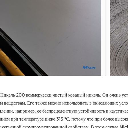
Никель 200 коммерчески чистый кованый никель. Он очень ус
м веществам. Его также можно использовать в окисляющих усло
пленки, например, ее беспрецедентную устойчивость к каустич
ием при температуре ниже 315 ℃, потому что при более высоки
 серьезной скомпрометированной свойствам. В этом случае Nick