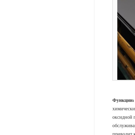
Функции:
химически
оксидной 
обслуживан
приводит к