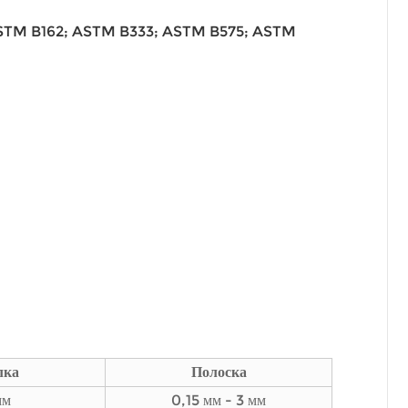
STM B162; ASTM B333; ASTM B575; ASTM
лка
Полоска
мм
0,15 мм - 3 мм