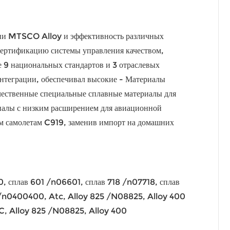
логии MTSCO Alloy и эффективность различных
сертификацию системы управления качеством,
е 9 национальных стандартов и 3 отраслевых
нтеграции, обеспечивал высокие - Материалы
чественные специальные сплавные материалы для
иалы с низким расширением для авиационной
 самолетам C919, заменив импорт на домашних
сплав 601 /n06601, сплав 718 /n07718, сплав
/n0400400, Atc, Alloy 825 /N08825, Alloy 400
 Alloy 825 /N08825, Alloy 400