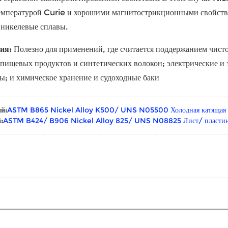
емпературой Curie и хорошими магнитострикционными свойства
 никелевые сплавы.
ия:
Полезно для применений, где считается поддержанием чисто
 пищевых продуктов и синтетических волокон; электрические и 
ы; и химическое хранение и судоходные баки
й:
ASTM B865 Nickel Alloy K500/ UNS N05500 Холодная катящая по
:
ASTM B424/ B906 Nickel Alloy 825/ UNS N08825 Лист/ пластина/