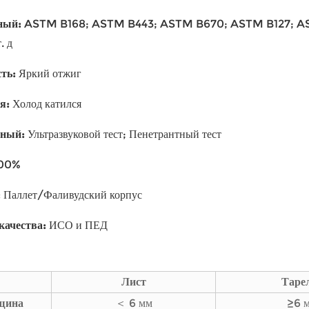
ный
:
ASTM B168; ASTM B443; ASTM B670; ASTM B127; A
. д
сть
:
Яркий отжиг
ия
:
Холод катился
вный
:
Ультразвуковой тест; Пенетрантный тест
00%
:
Паллет/Фаливудский корпус
качества
:
ИСО и ПЕД
Лист
Таре
щина
＜ 6 мм
≥6 