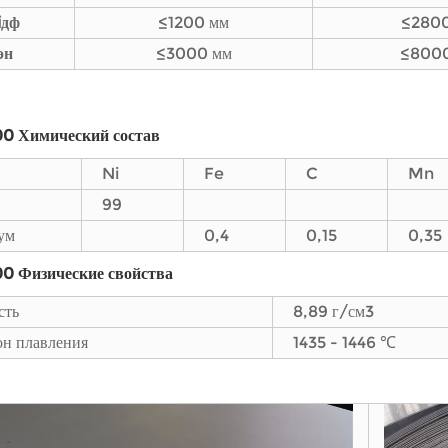
i
дф
≤1200 мм
≤2800
эн
≤3000 мм
≤8000
00
Химический состав
Ni
Fe
C
Mn
99
ум
0,4
0,15
0,35
00
Физические свойства
сть
8,89 г/см3
он плавления
1435 - 1446 ℃