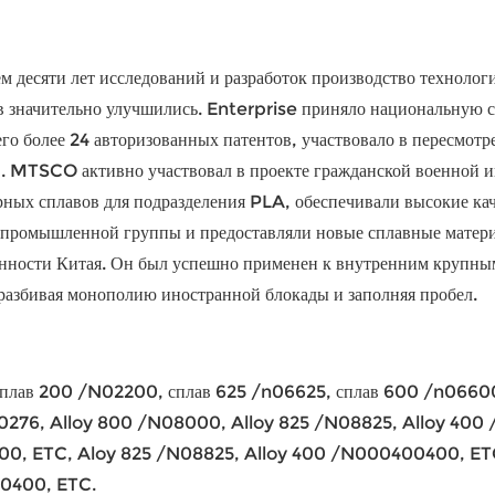
чем десяти лет исследований и разработок производство техно
в значительно улучшились. Enterprise приняло национальную 
го более 24 авторизованных патентов, участвовало в пересмотр
в. MTSCO активно участвовал в проекте гражданской военной и
рных сплавов для подразделения PLA, обеспечивали высокие ка
 промышленной группы и предоставляли новые сплавные матер
ности Китая. Он был успешно применен к внутренним крупным
 разбивая монополию иностранной блокады и заполняя пробел.
плав 200 /N02200, сплав 625 /n06625, сплав 600 /n06600, 
0276, Alloy 800 /N08000, Alloy 825 /N08825, Alloy 400 
0, ETC, Aloy 825 /N08825, Alloy 400 /N000400400, ETC,
0400, ETC.