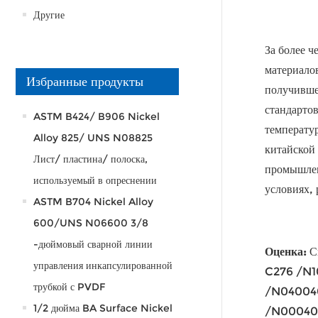
Другие
За более 
материало
Избранные продукты
получивше
стандарто
ASTM B424/ B906 Nickel
температу
Alloy 825/ UNS N08825
китайской
Лист/ пластина/ полоска,
промышлен
используемый в опреснении
условиях,
ASTM B704 Nickel Alloy
600/UNS N06600 3/8
-дюймовый сварной линии
Оценка
:
С
управления инкапсулированной
C276 /N1
трубкой с PVDF
/N040040
1/2 дюйма BA Surface Nickel
/N00040