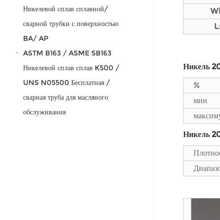
Никелевой сплав сплавной/
W
сварной трубки с поверхностью
L
BA/ AP
ASTM B163 / ASME SB163
Никель 2
Никелевой сплав сплав K500 /
UNS N05500 Бесплатная /
%
сварная труба для масляного
мин
обслуживания
максим
Никель 2
Плотно
Диапаз