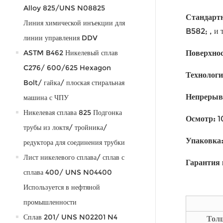
Alloy 825/UNS N08825
Стандарт
Линия химической инъекции для
B582; , и т
линии управления DDV
ASTM B462 Никелевый сплав
Поверхно
C276/ 600/625 Hexagon
Технолог
Bolt/ гайка/ плоская стиральная
Непреры
машина с ЧПУ
Никелевая сплава 825 Подгонка
Осмотр
:
1
трубы из локтя/ тройника/
Упаковка
редуктора для соединения трубки
Лист никелевого сплава/ сплав с
Гарантия 
сплава 400/ UNS N04400
Используется в нефтяной
промышленности
Сплав 201/ UNS N02201 N4
Тол