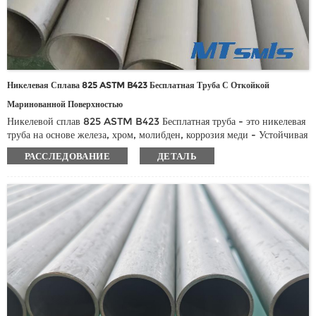
Никелевая Сплава 825 ASTM B423 Бесплатная Труба С Откойкой
Маринованной Поверхностью
Никелевой сплав 825 ASTM B423 Бесплатная труба - это никелевая
труба на основе железа, хром, молибден, коррозия меди - Устойчивая
сплав с превосходной кислотой и щелочной коррозионной
РАССЛЕДОВАНИЕ
ДЕТАЛЬ
коррозионной резистентностью, особенно для обработки сильной
коррозийной среды, такой как серная кислота, фосфорная кислота,
атронная кислота и гидрофурическая кислота.