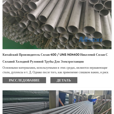
Китайский Производитель Сплав 400 / UNS N04400 Никелевой Сплав С
Сплавой Холодной Рулонной Трубы Для Электростанции
Основными материалами, используемыми в этих средах, являются нержавеющие
стали, дуплексы и т. Д. Однако после того, как применение слишком важно, и риск
коррозии высок из -за среды, давления и температуры, принято решение
РАССЛЕДОВАНИЕ
ДЕТАЛЬ
использовать сплав с высоким никелевым сплавом, такой как сплав 825, 600, 625,
200, 400, C276.