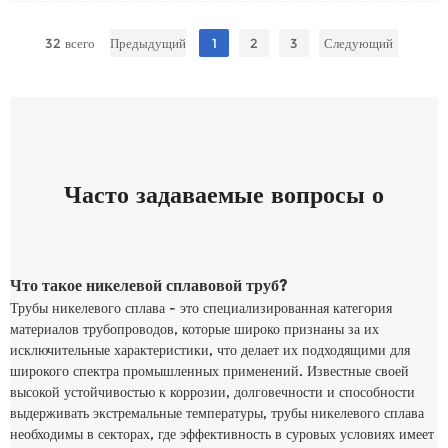
Сплав B - 2 обладает плохой сопротивлением окисляющим средам, поэтому его не
следует использовать там, где присутствуют железнодорожные или кустричные
32 всего
Предыдущий
1
2
3
Следующий
соли, так как эти соли могут вызвать быструю неудачу коррозии.
Часто задаваемые вопросы о
Что такое никелевой сплавовой труб?
Трубы никелевого сплава - это специализированная категория
материалов трубопроводов, которые широко признаны за их
исключительные характеристики, что делает их подходящими для
широкого спектра промышленных применений. Известные своей
высокой устойчивостью к коррозии, долговечности и способности
выдерживать экстремальные температуры, трубы никелевого сплава
необходимы в секторах, где эффективность в суровых условиях имеет