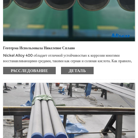
Геотерма Использовала Никелевое Сплаво
Nickel Alloy 400 обладает отличной устойчивостью к коррозии многими
восстанавливающими средами, такими как серная и соляная кислота. Как правило,
он более устойчив к коррозии путем окислительной среды, чем более высокие
РАССЛЕДОВАНИЕ
ДЕТАЛЬ
медные сплавы. Alloy 400 сопротивляется ячеек и стрессовой коррозии в
большинстве свежих и промышленных вод.