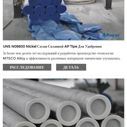
UNS N06600 Nickel Сплав Сплавной AP Tipe Для Удобрения
За более чем десяти лет исследований и разработок производство технологии
MTSCO Alloy и эффективность различных материалов значительно улучшились.
Enterprise приняло национальную сертификацию системы управления качеством,
РАССЛЕДОВАНИЕ
ДЕТАЛЬ
получившего более 24 авторизованных патентов, участвовало в пересмотре 9
национальных стандартов и 3 отраслевых стандартов.