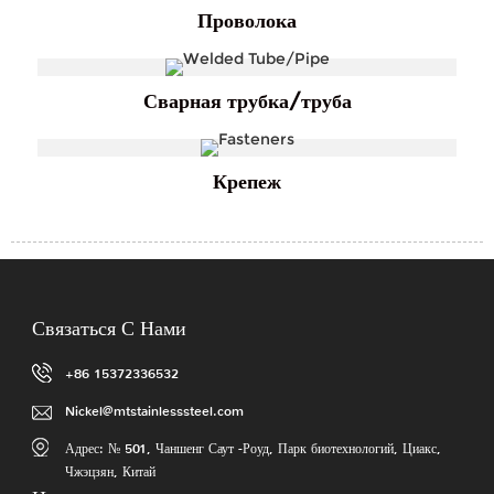
Проволока
Сварная трубка/труба
Крепеж
Связаться С Нами
+86 15372336532
Nickel@mtstainlesssteel.com
Адрес: № 501, Чаншенг Саут -Роуд, Парк биотехнологий, Циакс,
Чжэцзян, Китай