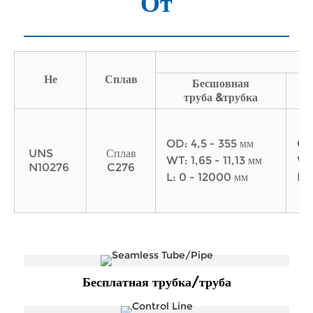
От
Не
Сплав
Бесшовная
С
труба
&трубка
OD: 4,5 - 355 мм
OD:
UNS
Сплав
WT: 1,65 - 11,13 мм
WT
N10276
C276
L: 0 - 12000 мм
L:
Бесплатная трубка/труба