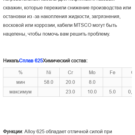
скважин, которые пережили снижение производства или
остановки из -за накопления жидкости, загрязнения,
восковой или коррозии, кабели MTSCO могут быть
нацелены, чтобы помочь вам решить проблему.
Никель
Сплав 625
Химический состав:
%
Ni
Cr
Mo
Fe
C
мин
58.0
20.0
8.0
максимум
23.0
10.0
5.0
0,
Функции
: Alloy 625 обладает отличной силой при