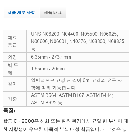
제품 세부 사항
제품 태그
UNS N06200, N04400, N05500, N06625,
재료
N06600, N06601, N10276, N08800, N08825
등급
등
외경
6.35mm - 273.1mm
벽 두
1.65mm - 20mm
께
일반적으로 고정 된 길이 6m, 고객의 요구 사
길이
항에 따라 가능합니다
ASTM B564; ASTM B167; ASTM B444;
기준
ASTM B622 등
특징:
합금 C - 2000은 산화 또는 환원 환경에서 균일 한 부식에 대
한 저항성이 우수한 다목적 부식 내성 합금입니다. 그것은 넓