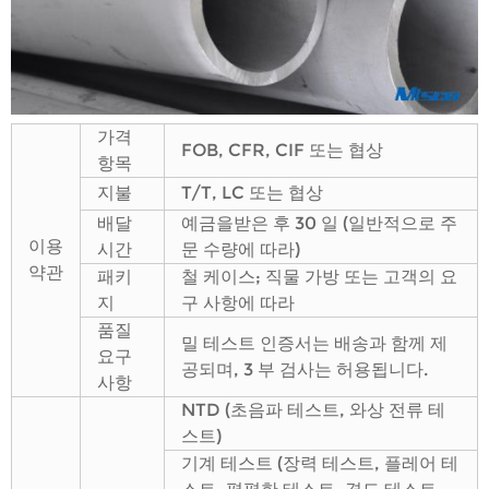
가격
FOB, CFR, CIF 또는 협상
항목
지불
T/T, LC 또는 협상
배달
예금을받은 후 30 일 (일반적으로 주
이용
시간
문 수량에 따라)
약관
패키
철 케이스; 직물 가방 또는 고객의 요
지
구 사항에 따라
품질
밀 테스트 인증서는 배송과 함께 제
요구
공되며, 3 부 검사는 허용됩니다.
사항
NTD (초음파 테스트, 와상 전류 테
스트)
기계 테스트 (장력 테스트, 플레어 테