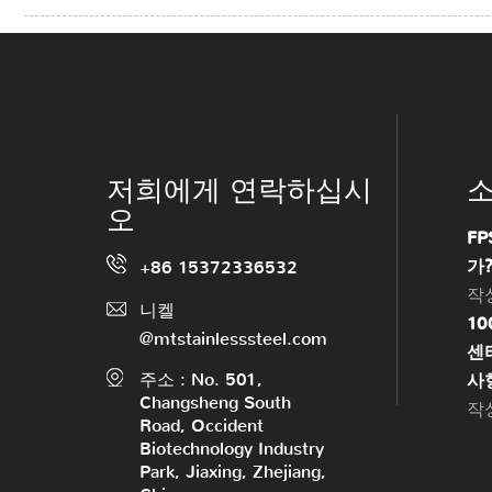
저희에게 연락하십시
오
F
가
+86 15372336532
작성
니켈
1
@mtstainlesssteel.com
센
주소 : No. 501,
사
Changsheng South
작성
Road, Occident
Biotechnology Industry
Park, Jiaxing, Zhejiang,