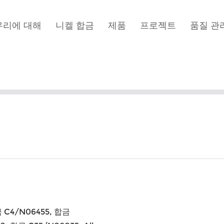
우리에 대해
니켈 합금
제품
프로젝트
품질 관
금 C4/N06455, 합금