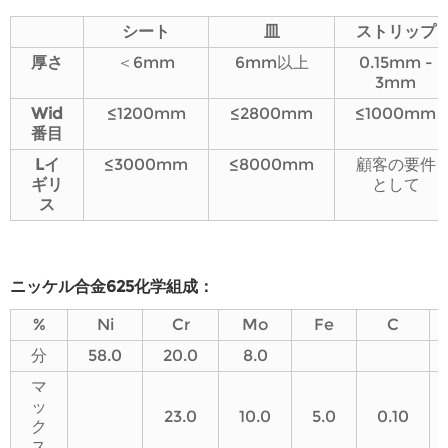
シート
皿
ストリップ
厚さ
＜6mm
6mm以上
0.15mm -
3mm
Wi
d
≤1200mm
≤2800mm
≤1000mm
番目
L
イ
≤3000mm
≤8000mm
顧客の要件
ギリ
として
ス
ニッケル合金625化学組成：
%
Ni
Cr
Mo
Fe
C
分
58.0
20.0
8.0
マ
ッ
23.0
10.0
5.0
0.10
ク
ス