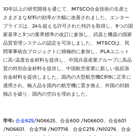
10年以上の研究開発を通じて、MTSCO合金技術の生産と
さまざまな材料の効率が大幅に改善されました。エンター
プライズは、24を超える許可された特許を取得し、9つの国
家基準と3つの業界標準の改訂に参加し、武器と機器の国家
品質管理システムの認定を可決しました。 MTSCOは、民
間軍事統合プロジェクトに積極的に参加し、PLAユニット
に高-温度合金材料を提供し、中国兵器産業グループに高品
質の特別合金材料を提供し、中国航空産業に新しい低拡張
合金材料を提供しました。国内の大型航空機C919に正常に
適用され、輸入品を国内の航空機に置き換え、外国の封鎖
独占を破り、国内の空白を埋めました。
学年
:
合金625
/N06625、合金600 /N06600、合金601
/N06601、合金718 /N07718、合金C276 /N10276、合金