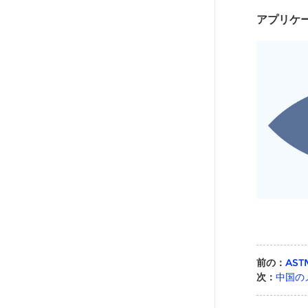
アプリケ
前の：
AS
次：
中国の