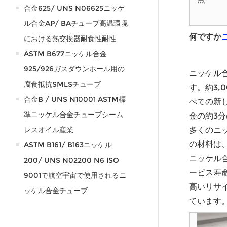
合金625/ UNS N06625ニッケ
ル合金AP/ BAチューブ高温環境
何ですか
における熱交換器耐食性耐性
ASTM B677ニッケル合金
925/926ガスダウンホール用の
ニッケル
腐食抵抗SMLSチューブ
す。約3
合金B / UNS N10001 ASTM標
べての新
準ニッケル合金チューブシーム
金の約3
レスオイル産業
多くのニ
の材料は
ASTM B161/ B163ニッケル
ニッケル
200/ UNS N02200 N6 ISO
ービス寿
9001で航空宇宙で使用されるニ
高いリサ
ッケル合金チューブ
ています