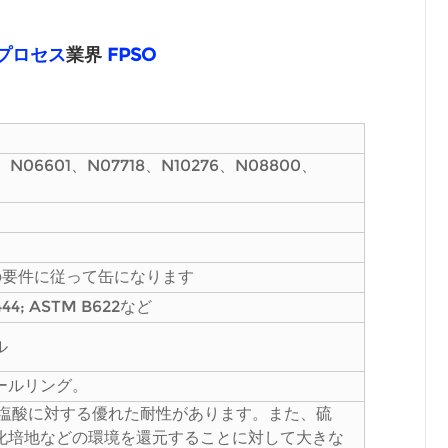
プロセス
業界
FPSO
、N06601、N07718、N10276、N08800、
の要件に従って缶になります
B444; ASTM B622など
ル
ールリング。
度で塩酸に対する優れた耐性があります。また、硫
化培地などの環境を還元することに対して大きな