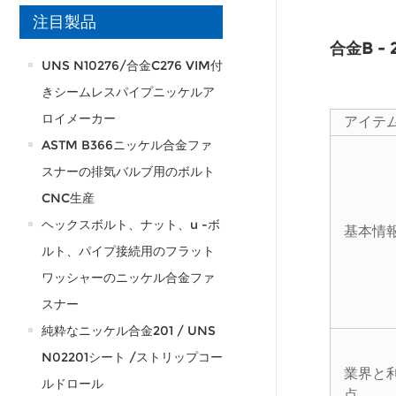
注目製品
合金B -
UNS N10276/合金C276 VIM付
きシームレスパイプニッケルア
ロイメーカー
アイテ
ASTM B366ニッケル合金ファ
スナーの排気バルブ用のボルト
CNC生産
ヘックスボルト、ナット、u -ボ
基本情
ルト、パイプ接続用のフラット
ワッシャーのニッケル合金ファ
スナー
純粋なニッケル合金201 / UNS
N02201シート /ストリップコー
業界と
ルドロール
点