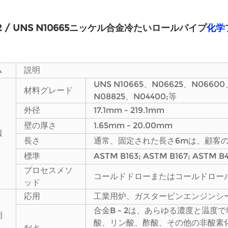
 2 / UNS N10665ニッケル合金冷たいロールパイプ
化学
ム
説明
UNS N10665、N06625、N06600
材料グレード
N08825、N04400;等
外径
17.1mm - 219.1mm
壁の厚さ
1.65mm - 20.00mm
報
長さ
通常、固定された長さ6mは、顧客
標準
ASTM B163; ASTM B167; ASTM 
プロセスメソ
コールドドローまたはコールドロー
ッド
応用
工業用炉、ガスタービンエンジンシ
合金B - 2は、あらゆる濃度と温
利
酸、リン酸、酢酸、その他の非酸素