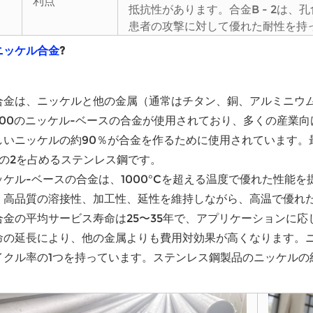
利点
抵抗性があります。合金B - 2は
患者の攻撃に対して優れた耐性を持
ニッケル合金
?
合金は、ニッケルと他の金属（通常はチタン、銅、アルミニウ
,000のニッケル-ベースの合金が使用されており、多くの産業
しいニッケルの約90％が合金を作るために使用されています。
分の2を占めるステンレス鋼です。
ッケル-ベースの合金は、1000°Cを超える温度で優れた性能
、高品質の溶接性、加工性、延性を維持しながら、高温で優れ
合金の平均サービス寿命は25〜35年で、アプリケーションに
命の延長により、他の金属よりも費用対効果が高くなります。
イクル率の1つを持っています。ステンレス鋼製品のニッケルの
。