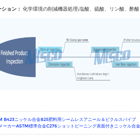
ーション：
化学環境の削減機器処理;塩酸、硫酸、リン酸、酢
TM B423ニッケル合金825肥料用シームレスアニール＆ピクルスパイプ
メーカーASTM標準合金C276ショットピーニング表面付きニッケル合金S