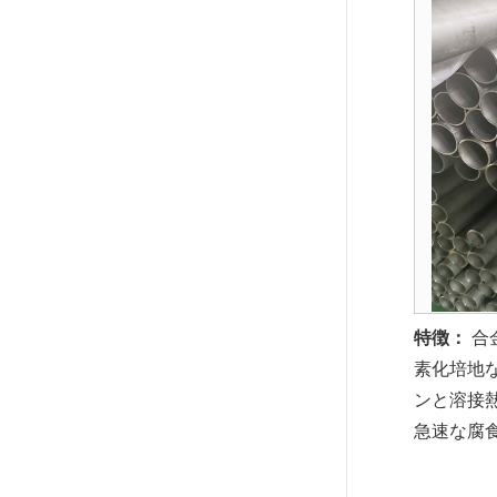
特徴：
合
素化培地
ンと溶接熱
急速な腐