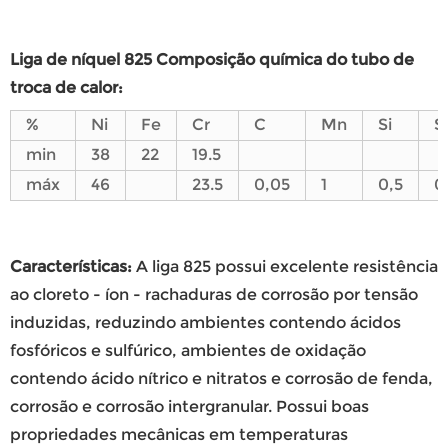
Liga de níquel
8
25 Composição química do tubo de
troca de calor:
%
Ni
Fe
Cr
C
Mn
Si
S
min
38
22
19.5
máx
46
23.5
0,05
1
0,5
0
Características:
A liga 825 possui excelente resistência
ao cloreto - íon - rachaduras de corrosão por tensão
induzidas, reduzindo ambientes contendo ácidos
fosfóricos e sulfúrico, ambientes de oxidação
contendo ácido nítrico e nitratos e corrosão de fenda,
corrosão e corrosão intergranular. Possui boas
propriedades mecânicas em temperaturas